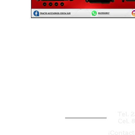
¿Estás buscando alg
Tel. 
Cel. 
¡Contac